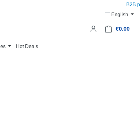
B2B pric
English
€0.00
Shop
ies
Hot Deals