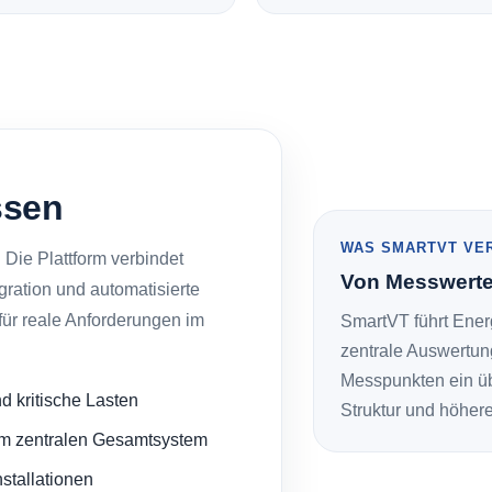
ssen
WAS SMARTVT VE
 Die Plattform verbindet
Von Messwerten
ration und automatisierte
 für reale Anforderungen im
SmartVT führt Ener
zentrale Auswertu
Messpunkten ein übe
d kritische Lasten
Struktur und höhere
zum zentralen Gesamtsystem
stallationen