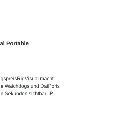
al Portable
ngspreisRigVisual macht
le Watchdogs und DatPorts
n Sekunden sichtbar. IP-
eingeben, Gerät
sch erkennen lassen und
igsten Werte direkt im
d sehen. Ohne unnötige
tät, ohne Cloud-Zwang, mit
sualisierung für mehrere