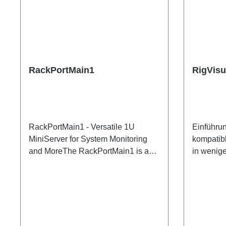
RackPortMain1
RigVisu
RackPortMain1 - Versatile 1U
Einführu
MiniServer for System Monitoring
kompatib
and MoreThe RackPortMain1 is a
in wenige
compact 1U MiniServer, perfect for
Adresse 
use as a central unit for Watchdog
automati
system monitoring. Featuring a
die wicht
freely configurable Raspberry Pi 5
Dashboar
web server on a Linux basis, it offers
Komplexi
countless application possibilities.
klarer Vi