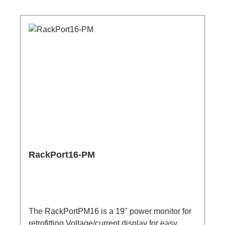
RackPort16-PM
The RackPortPM16 is a 19" power monitor for
retrofitting.Voltage/current display for easy