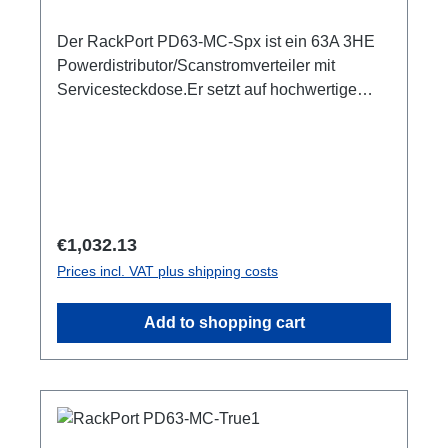
Der RackPort PD63-MC-Spx ist ein 63A 3HE
Powerdistributor/Scanstromverteiler mit
Servicesteckdose.Er setzt auf hochwertige
Bestückung, damit nichts dem Zufall oder
schlechter Qualität überlassen bleibt wie z.B.
Automaten von ABB: single RCBO (ABB
B16/30mA), Socapex, und PCE
Steckverbinder Austattung:CEE63 In
(Flansch)ABB Automaten3x Socapex Multipin
Regular price:
€1,032.13
Out, je (3x6) separater B16/30mA RCBO1x
Prices incl. VAT plus shipping costs
Schuko Out, separater B16/30mA RCBO1x PE
Anschluss M8 Optionen:CPOT (HAN
Add to shopping cart
GND)Smartmeter ShellyPro 3EM1m
Anschlussleitung user manual