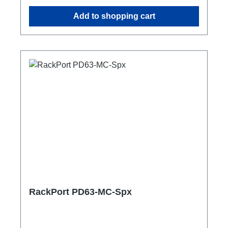
separater B16/30mA RCBO1x PE Anschluss
Add to shopping cart
M8 Optionen:CPOT (HAN GND)Smartmeter
ShellyPro 3EM1m Anschlussleitung user
manual
RackPort PD63-MC-Spx