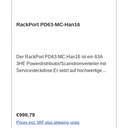
RackPort PD63-MC-Han16
Der RackPort PD63-MC-Han16 ist ein 63A
3HE Powerdistributor/Scanstromverteiler mit
Servicesteckdose.Er setzt auf hochwertige
Bestückung, damit nichts dem Zufall oder
schlechter Qualität überlassen bleibt wie z.B.
Automaten von ABB: single RCBO (ABB
B16/30mA), Original Harting Han6, und PCE
SteckverbinderBelegung entsprechend DIN
15565-8 Austattung:CEE63 In (Flansch)ABB
Regular price:
€998.79
Automaten3x Harting Han16 Out, je (3x6)
Prices incl. VAT plus shipping costs
separater B16/30mA RCBO1x Schuko Out,