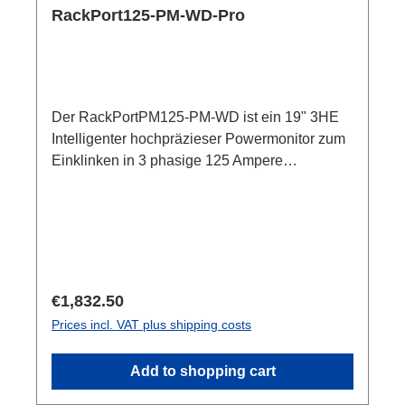
RackPort125-PM-WD-Pro
Der RackPortPM125-PM-WD ist ein 19" 3HE
Intelligenter hochpräzieser Powermonitor zum
Einklinken in 3 phasige 125 Ampere
Versorgungsstränge bestehender Verteiler-
Racks. Janitza UMG806 mit
Ethernetmodul3HE (128mm) 3x
Spannung/Strom -Anzeige je Phase Strom (0-
160 Ampere -+1%) und Spannung (40-500 Volt
-+1%) auf einen Blick 1x Sevicesteckdose mit
Regular price:
€1,832.50
RCBO (ABB B16/30mA) 1x CEE125 In 1x
Prices incl. VAT plus shipping costs
CEE125 Out mit zum Einschleifen in
bestehende Racks1x Ethercon
Add to shopping cart
Watchdogfunktion bei Grenzwerten N-Leiter
Messunguser manual