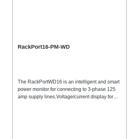
RackPort16-PM-WD
The RackPortWD16 is an intelligent and smart
power monitor for connecting to 3-phase 125
amp supply lines.Voltage/current display for
looping into 3-phase supply linesonly one
height unit (1U = 4.44cm) Specific
features: Measurement of all 3x external
conductorsWatchDog function for limit
valuesPower measurement on each