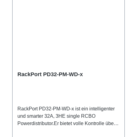
5 Smartmeter ShellyPro 3EM 1m
Anschlussleitunguser manual
RackPort PD32-PM-WD-x
RackPort PD32-PM-WD-x ist ein intelligenter
und smarter 32A, 3HE single RCBO
Powerdistributor.Er bietet volle Kontrolle über
Multimeter mit Anzeigen für alle Input und