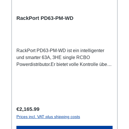
RackPort PD63-PM-WD
RackPort PD63-PM-WD ist ein intelligenter
und smarter 63A, 3HE single RCBO
Powerdistributor.Er bietet volle Kontrolle über
Multimeter mit Anzeigen für alle Input und
Output Er setzt auf hochwertige Bestückung,
damit nichts dem Zufall oder schlechter
Qualität überlassen bleibt, wie z.B. Automaten
von ABB: single RCBO (ABB C32A, 30mA,
B16/30mA), Original Neutrik, und PCE
Regular price:
€2,165.99
Steckverbinder 1x CEE63 In (Flansch)ABB
Prices incl. VAT plus shipping costs
Automaten2x CEE32 Out, je separater RCBO
C32A, 30mA 2x CEE16 Out, separater RCBO