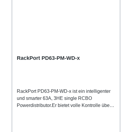
separater RCBO C16A, 30mA Anzeige
Spannung und Strom Input 3PhasenAnzeige
Strom 3x Output 3 Phasen1x Ethercon1x PE
Anschluss M8Webserver zum Monitoren und
KonfigurierenEthernet, Wi-Fi, MQTT, Bluetooth
Optionen:CPOT (HAN GND)3 Smartmeter
ShellyPro 3EM je Output1m Anschlussleitung
user manual
RackPort PD63-PM-WD-x
RackPort PD63-PM-WD-x ist ein intelligenter
und smarter 63A, 3HE single RCBO
Powerdistributor.Er bietet volle Kontrolle über
Multimeter mit Anzeigen für alle Input und
Output Er setzt auf hochwertige Bestückung,
damit nichts dem Zufall oder schlechter