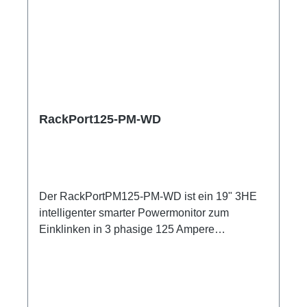
RackPort125-PM-WD
Der RackPortPM125-PM-WD ist ein 19" 3HE
intelligenter smarter Powermonitor zum
Einklinken in 3 phasige 125 Ampere
Versorgungsstränge bestehender Verteiler-
Racks. 3HE (128mm) 3x Spannung/Strom -
Anzeige je Phase Strom (0-160 Ampere -+1%)
und Spannung (40-500 Volt -+1%) auf einen