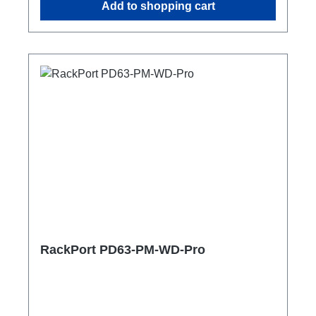
Add to shopping cart
C16A, 30mAAnzeige Spannung und Strom
Input 3Phasen Anzeige 4x Strom Output 3
Phasen 1x ShellyPro 3Em (Summe)1x PE
Anschluss M8 Optionen: CPOT (HAN GND) 1-
5 Smartmeter ShellyPro 3EM 1m
Anschlussleitunguser manual
RackPort PD63-PM-WD-Pro