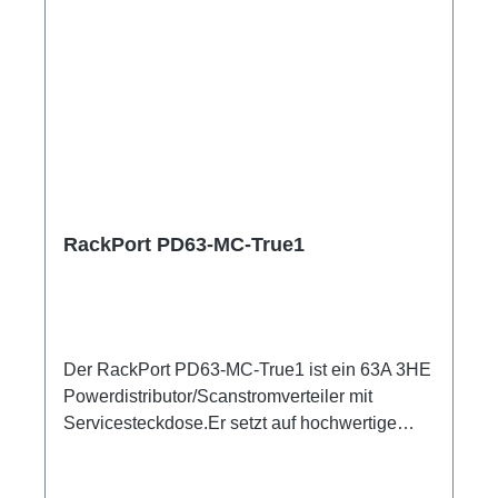
RackPort PD63-MC-True1
Der RackPort PD63-MC-True1 ist ein 63A 3HE
Powerdistributor/Scanstromverteiler mit
Servicesteckdose.Er setzt auf hochwertige
Bestückung, damit nichts dem Zufall oder
schlechter Qualität überlassen bleibt wie z.B.