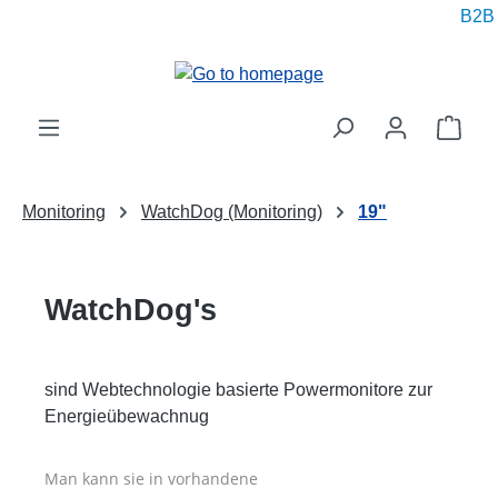
B2B pr
in content
Shop
Monitoring
WatchDog (Monitoring)
19"
WatchDog's
sind Webtechnologie basierte Powermonitore zur
Energieübewachnug
Man kann sie in vorhandene