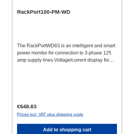
RackPort100-PM-WD
The RackPortWD63 is an intelligent and smart
power monitor for connection to 3-phase 125
amp supply lines.Voltage/current display for
looping into 3-phase supply linesonly one
height unit (1HE = 4.44cm) Specific
features: Measurement of all 3x outer
conductorsWatchDog function for limit
valuesPower measurement on each
channelWeb server for monitoring and
Regular price:
€648.63
configurationEthernet, Wi-Fi, MQTT,
Prices incl. VAT plus shipping costs
Bluetooth...Performance measurement with
data storageSmart schedules, scripting,
Add to shopping cart
webhooksN-conductor measurement3x digital