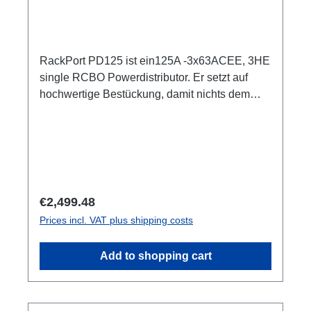
RackPort PD125 ist ein125A -3x63ACEE, 3HE
single RCBO Powerdistributor. Er setzt auf
hochwertige Bestückung, damit nichts dem
Zufall oder schlechter Qualität überlassen
bleibt, wie z.B. Automaten von ABB: single
RCBO (ABB RCBO C63A, 30mA), Original
PCE Steckverbinder 3HE (128mm) 3x LED Als
Phasenindikator CEE125 In (Flansch)CEE125
Out (Flansch) 3x CEE63 Out, je separater
Regular price:
€2,499.48
ABBRCBO C63A, 30mA1x PE Anschluss M8
Prices incl. VAT plus shipping costs
Optionen:1-4 Smartmeter ShellyPro 3EM1m
AnschlussleitungCPOT (HAN GND) user
Add to shopping cart
manual