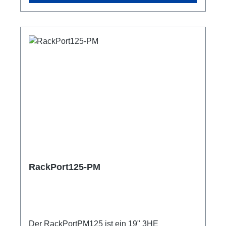
display voltmeter ammeter, blue for each
phaseVoltage measuring range: 60 V to 500 V,
measuring accuracy ‎±1Current measurement:
0 to 100 A, measurement accuracy ±11m cable
in/outShelly Pro 3EMOptional: Switching
output Connections: 1x Ethernet 1x CEE63-
In1x CEE63-Out Documentation: User
Manual Technical data:
RackPort125-PM
Der RackPortPM125 ist ein 19" 3HE