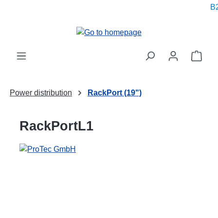
B2
in content
Shop
Power distribution
RackPort (19")
RackPortL1
Skip image gallery