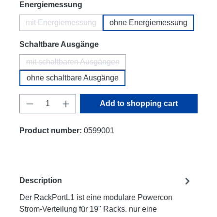
Select
Energiemessung
mit Energiemessung
ohne Energiemessung
(This option is currently unavailable.)
Select
Schaltbare Ausgänge
mit schaltbaren Ausgängen
(This option is currently unavailable.)
ohne schaltbare Ausgänge
Product Quantity: Enter the desired amount
Add to shopping cart
Product number:
0599001
Description
Der RackPortL1 ist eine modulare Powercon
Strom-Verteilung für 19" Racks. nur eine