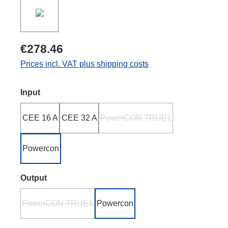
€278.46
Prices incl. VAT plus shipping costs
Select
Input
CEE 16 A
CEE 32 A
PowerCON TRUE1
(This option is currently unav
Powercon
Select
Output
PowerCON TRUE1
Powercon
(This option is currently unavailable.)