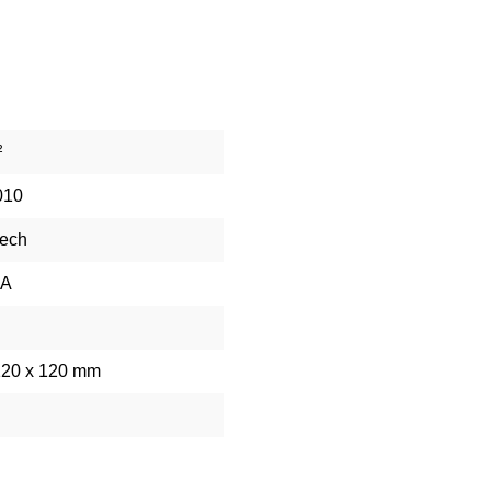
²
010
lech
 A
120 x 120 mm