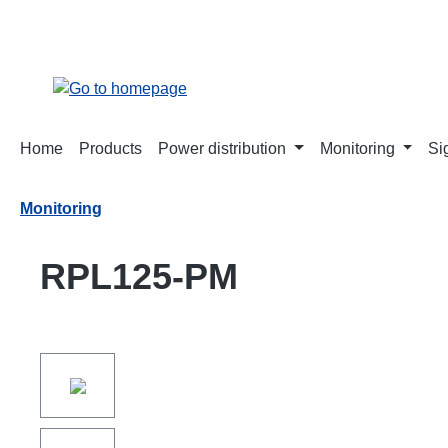
search
Skip to main navigation
Home
Products
Power distribution
Monitoring
Si
Monitoring
RPL125-PM
Skip image gallery