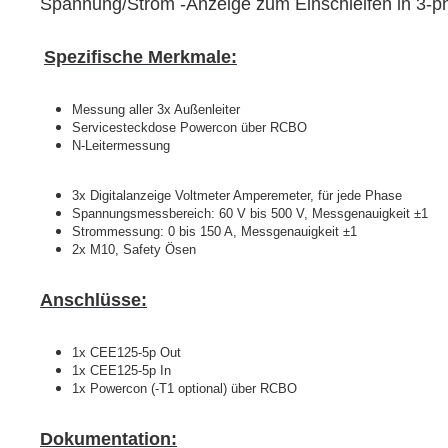
Spannung/Strom -Anzeige zum Einschleifen in 3-p
Spezifische Merkmale:
Messung aller 3x Außenleiter
Servicesteckdose Powercon über RCBO
N-Leitermessung
3x Digitalanzeige Voltmeter Amperemeter, für jede Phase
Spannungsmessbereich: 60 V bis 500 V, Messgenauigkeit ‎±1
Strommessung: 0 bis 150 A, Messgenauigkeit ±1
2x M10, Safety Ösen
Anschlüsse:
1x CEE125-5p Out
1x CEE125-5p In
1x Powercon (-T1 optional) über RCBO
Dokumentation: