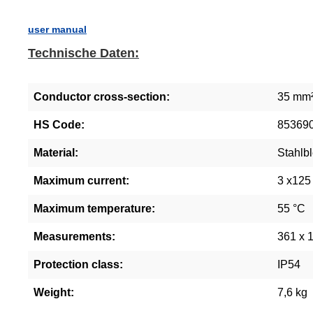
user manual
Technische Daten:
Conductor cross-section:
35 mm
HS Code:
85369
Material:
Stahlb
Maximum current:
3 x125
Maximum temperature:
55 °C
Measurements:
361 x 
Protection class:
IP54
Weight:
7,6 kg