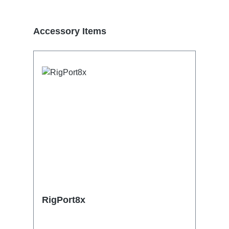
Skip product gallery
Accessory Items
RigPort8x