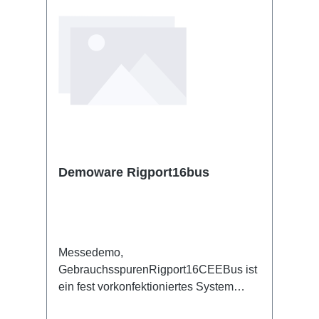
Demoware Rigport16bus
Messedemo,
GebrauchsspurenRigport16CEEBus ist
ein fest vorkonfektioniertes System
basierend auf dem Rigport16 mit 10m