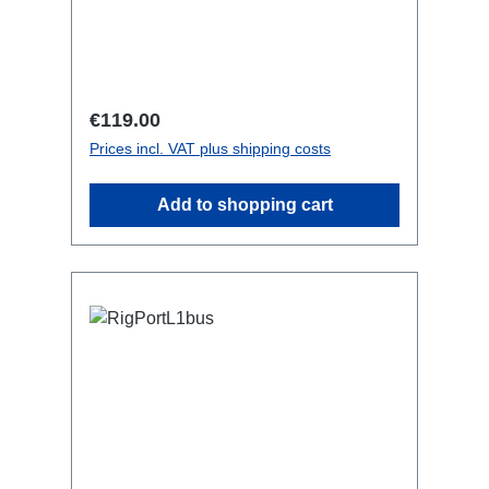
Länge. Hierbei sind 5x Rigport16 mit
Zwischensteckverbinder am Anfang und
am Ende (HanQ5, abweichend vom
Bild) fest verdrahtet. Start und Ende ist
jedoch ein fest verdrahteter CEE16
Regular price:
€119.00
Kabelstecker/bzw. -Buchse Vorteile
Prices incl. VAT plus shipping costs
sind: - Ein Kabel am Stück - nochmals
extreme Preisersparnis ggü.
Add to shopping cart
Modularaufbau bis zu 70%! - geringerer
Schleifenwiderstand... da geringste
Anzahl Steckverbindungen -noch
kürzere Aufbauzeiten