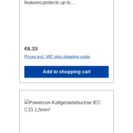
features:protects up to
2kg600x1.5mmsilverConnections:1x
Thimble / 1x Adapter RigPortTechnical
data:
Regular price:
€6.33
Prices incl. VAT plus shipping costs
Add to shopping cart