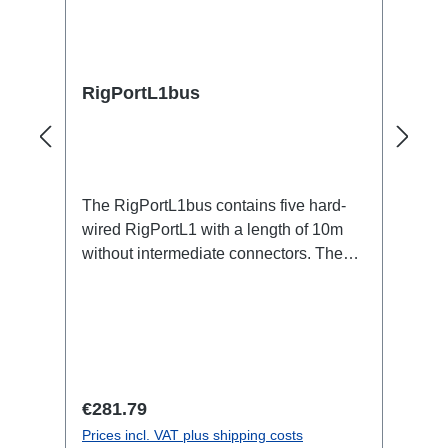
RigPortL1bus
The RigPortL1bus contains five hard-
wired RigPortL1 with a length of 10m
without intermediate connectors. The
start and end is an integrated Powercon
connection.Specific features:Fixed, pre-
assembled system based on
RigPortRigPort Clamps included for
quick installation in the traverseHigh
price savings compared to modular
Regular price:
€281.79
construction - up to 70%!Lower loop
Prices incl. VAT plus shipping costs
resistance due to the lowest number of