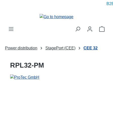
B2B 
in content
Shop
Power distribution
StagePort (CEE)
CEE 32
RPL32-PM
Skip image gallery