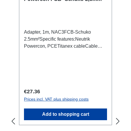
Adapter, 1m, NAC3FCB-Schuko
2.5mm²Specific features:Neutrik
Powercon, PCETitanex cableCable
VelcroConnections: 1x Powercon-In
(m/wh)1x Schuko-Out (f)Technical data:
Regular price:
€27.36
Prices incl. VAT plus shipping costs
Add to shopping cart